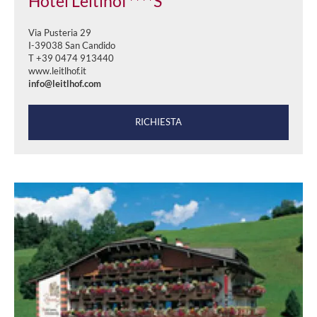
Hotel Leitlhof****S
Via Pusteria 29
I-39038 San Candido
T +39 0474 913440
www.leitlhof.it
info@leitlhof.com
RICHIESTA