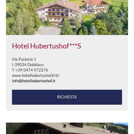
Hotel Hubertushof***S
Via Pusteria 1
I-39034 Dobbiaco
T +39 0474 972276
www.hotelhubertushof.it/it/
info@hotelhubertushof.it
RICHIESTA