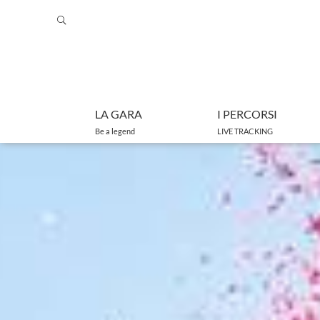
LA GARA
I PERCORSI
Be a legend
LIVE TRACKING
Programma
Percorso class
Regolamento
Percorso medi
Camping Area
Percorso lung
Junior Trophy
Percorso e bik
FAQ
I vincitori dal 1995 a oggi