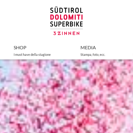
SHOP
MEDIA
I must have della stagione
Stampa, foto, ecc.
ico
Gallery
Strutture ricettive
o
Stampa
Sponsor
comunicato stampa
o
Accredito
e